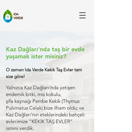
Kaz Dağları'nda taş bir evde
yaşamak ister misiniz?
O zaman Ida Verde Kekik Taş Evler tam
size göre!
Yalnızca Kaz Dağları’nda yetişen
endemik bitki, mis kokulu,
ş
ifa kaynağı Pembe Kekik (Thymus
Pulvinatus Celak) bize ilham oldu; ve
Kaz
Dağları’nın eteklerindeki bahçeli
evlerimize “KEKİK TAŞ EVLER”
ismini verdik.