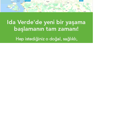
Ida Verde'de yeni bir yaşama
başlamanın tam zamanı!
Hep istediğiniz o doğal, sağlıklı,
huzurlu ve sosyal yaşam şimdi bir
adım ötenizde.
Hadi, gelin tanışalım. Belki komşu
oluruz!
Tıklayın, tanışalım!
Ida Verde Kaz Dağları
Bu sayfada yer alan tüm içerik